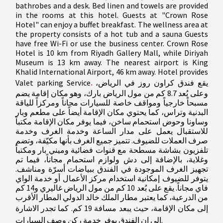
bathrobes and a desk. Bed linen and towels are provided
in the rooms at this hotel. Guests at "Crown Rose
Hotel" can enjoy a buffet breakfast. The wellness area at
the property consists of a hot tub and a sauna Guests
have free Wi-Fi or use the business center. Crown Rose
Hotel is 10 km from Riyadh Gallery Mall, while Diriyah
Museum is 13 km away. The nearest airport is King
Khalid International Airport, 46 km away. Hotel provides
Valet parking Service
.
يقع فندق كراون روز في الرياض،
وعلى بُعد 8.7 كم من مول الرياض بارك، وهو مكان إقامة يضم
مسبحاً خارجياً ومواقف خاصة للسيارات مجاناً ومركزاً للياقة
البدنية وتراس، كما يحتوي مكان الإقامة أيضاً على مطعم وبار
وساونا وحوض استحمام ساخن، فيما يوفر مكان الإقامة مكتباً
للاستقبال يعمل على مدار الساعة وخدمة الغرف وخدمة
صرف العملات للضيوف. تتميز جميع الغرف بأنها مكيّفة، وتضم
تلفزيون بشاشة مسطحة مع قنوات فضائية وميني بار ومكتباً
وغلاية، بالإضافة إلى دش ولوازم استحمام مجاناً، فيما تم
تجهيز الغرف الموجودة في الفندق ببياضات أسرّة ومناشف.
يتوفر للضيوف إمكانية استخدام مركز الأعمال أو خدمة الواي
فاي مجاناً. يقع على بُعد 10 كم من مول الرياض غاليري و14 كم
من الدرعية، كما يعتبر مطار الملك خالد الدولي المطار الأقرب
إلى مكان الإقامة، حيث يبعد مسافة 19 كم.
كما تجدر الاشارة
الى ان الفندق يوفر خدمة ركن وصف السيارات
.